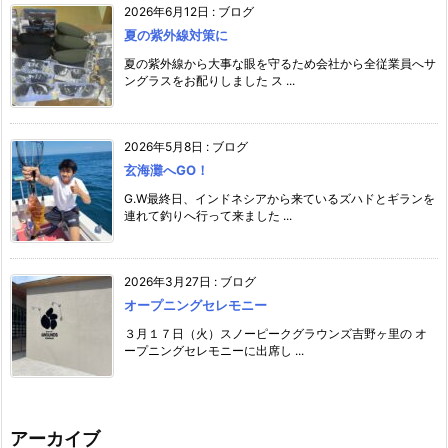
2026年6月12日
:
ブログ
夏の紫外線対策に
夏の紫外線から大事な眼を守るため会社から全従業員へサ
ングラスをお配りしました ス ...
2026年5月8日
:
ブログ
玄海灘へGO！
G.W最終日、インドネシアから来ているズハドとギランを
連れて釣りへ行って来ました ...
2026年3月27日
:
ブログ
オープニングセレモニー
３月１７日（火）スノーピークグラウンズ吉野ヶ里の オ
ープニングセレモニーに出席し ...
アーカイブ