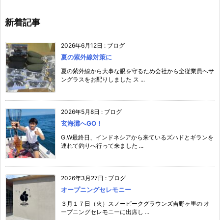
新着記事
2026年6月12日
:
ブログ
夏の紫外線対策に
夏の紫外線から大事な眼を守るため会社から全従業員へサ
ングラスをお配りしました ス ...
2026年5月8日
:
ブログ
玄海灘へGO！
G.W最終日、インドネシアから来ているズハドとギランを
連れて釣りへ行って来ました ...
2026年3月27日
:
ブログ
オープニングセレモニー
３月１７日（火）スノーピークグラウンズ吉野ヶ里の オ
ープニングセレモニーに出席し ...