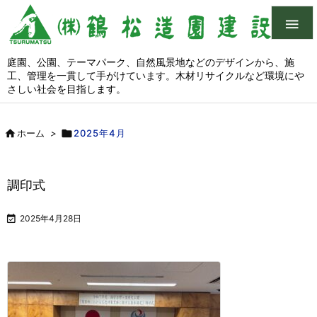

庭園、公園、テーマパーク、自然風景地などのデザインから、施
工、管理を一貫して手がけています。木材リサイクルなど環境にや
さしい社会を目指します。

ホーム
>

2025年4月
調印式

2025年4月28日