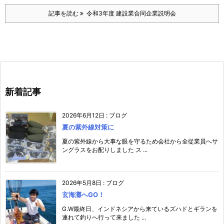
記事を読む
令和3年度 建設業合同企業説明会
新着記事
2026年6月12日
:
ブログ
夏の紫外線対策に
夏の紫外線から大事な眼を守るため会社から全従業員へサ
ングラスをお配りしました ス ...
2026年5月8日
:
ブログ
玄海灘へGO！
G.W最終日、インドネシアから来ているズハドとギランを
連れて釣りへ行って来ました ...