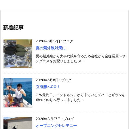
新着記事
2026年6月12日
:
ブログ
夏の紫外線対策に
夏の紫外線から大事な眼を守るため会社から全従業員へサ
ングラスをお配りしました ス ...
2026年5月8日
:
ブログ
玄海灘へGO！
G.W最終日、インドネシアから来ているズハドとギランを
連れて釣りへ行って来ました ...
2026年3月27日
:
ブログ
オープニングセレモニー