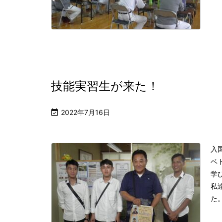
技能実習生が来た！

2022年7月16日
入
ベ
学
私
た。 