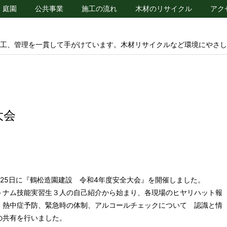
庭園
公共事業
施工の流れ
木材のリサイクル
アク
工、管理を一貫して手がけています。木材リサイクルなど環境にやさし
大会
月25日に『鶴松造園建設 令和4年度安全大会』を開催しました。
トナム技能実習生３人の自己紹介から始まり、各現場のヒヤリハット報
、熱中症予防、緊急時の体制、アルコールチェックについて 認識と情
の共有を行いました。