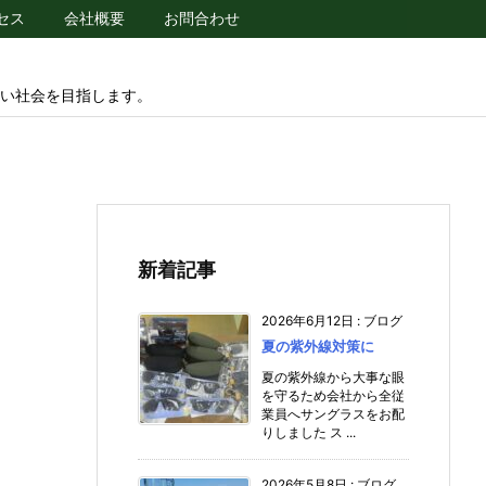
セス
会社概要
お問合わせ
い社会を目指します。
新着記事
2026年6月12日
:
ブログ
夏の紫外線対策に
夏の紫外線から大事な眼
を守るため会社から全従
業員へサングラスをお配
りしました ス ...
2026年5月8日
:
ブログ