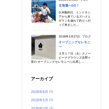
玄海灘へGO！
G.W最終日、インドネシ
アから来ているズハドと
会
ギランを連れて釣りへ行
って来ました ...
2026年3月27日
:
ブログ
オープニングセレモニ
ー
３月１７日（火）スノー
ピークグラウンズ吉野ヶ
里の オープニングセレモニーに出席し ...
アーカイブ
2026年6月
(1)
2026年5月
(1)
2026年3月
(1)