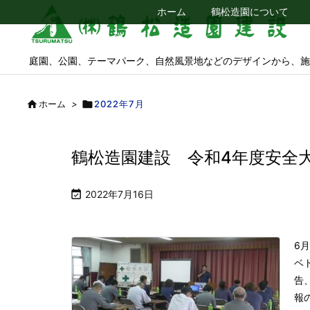
ホーム
鶴松造園について
庭園、公園、テーマパーク、自然風景地などのデザインから、施

ホーム
>

2022年7月
鶴松造園建設 令和4年度安全

2022年7月16日
6
ベ
告
報