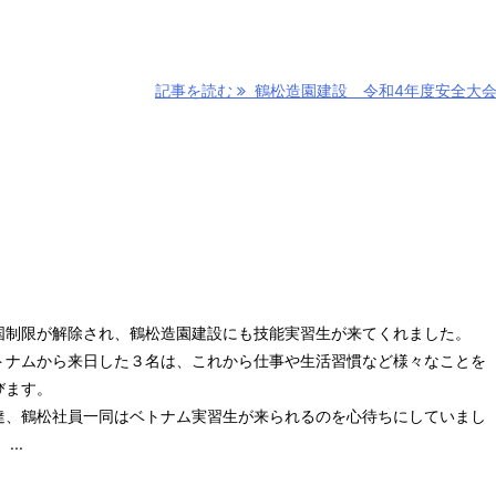
記事を読む
鶴松造園建設 令和4年度安全大
国制限が解除され、鶴松造園建設にも技能実習生が来てくれました。
トナムから来日した３名は、これから仕事や生活習慣など様々なことを
びます。
達、鶴松社員一同はベトナム実習生が来られるのを心待ちにしていまし
...